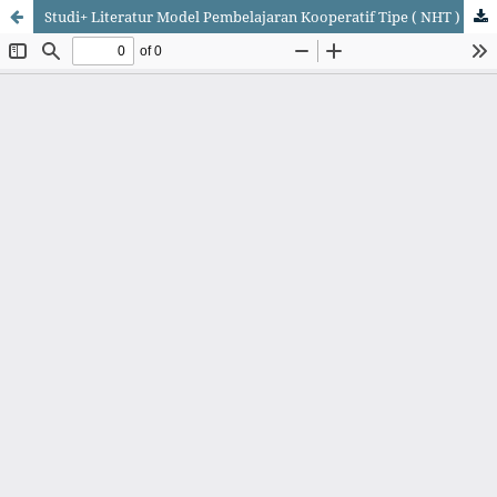
Studi+ Literatur Model Pembelajaran Kooperatif Tipe ( NHT ) Terhadap Hasil Belajar