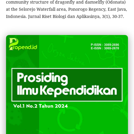
community structure of dragonfly and damselfly (Odonata)
at the Selorejo Waterfall area, Ponorogo Regency, East Java,
Indonesia. Jurnal Riset Biologi dan Aplikasinya, 3(1), 30-37.