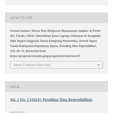
HOW TO CITE
Panuel Samber, Novita Yeni Hitipeuw, Mansansuni Samber, & Pieter
M.I. Torobi. (2024). Identifikasi Jenis Capung (Odonata) di Kompleks
SMA Negeri Unggulan Dawai Kampung Nunsembai, Distrik Yapen
Timur Kabupaten Kepulauan Yapen.
Prosiding Ilmu Kependidikan
,
1
(2), 69–74. Retrieved from
https://propend.id/index.php/propend/article/view/21
More Citation Formats
ISSUE
Vol. 1 No. 2 (2024): Prosiding Ilmu Kependidikan
SECTION